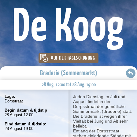
AUF DER
TAGESORDNUNG
Braderie (Sommermarkt)
28 Aug. 12:00 tot 28 Aug. 19:00
Lage:
Jeden Dienstag im Juli und
Dorpstraat
August findet in der
Dorpsstraat der gemütliche
Begin datum & tijdstip
Sommermarkt (Braderie) statt.
28 August 12:00
Die Braderie ist wegen ihrer
Vielfalt bei Jung und Alt sehr
Eind datum & tijdstip:
beliebt.
28 August 19:00
Entlang der Dorpsstraat
stehen einladende Stände mit