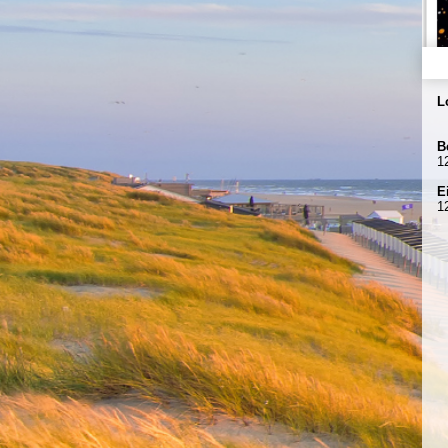
L
B
1
E
1