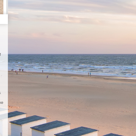
f
l
s
kke