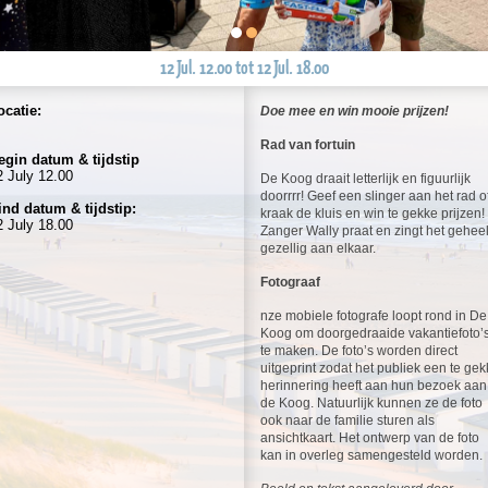
12 Jul. 12.00 tot 12 Jul. 18.00
ocatie:
Doe mee en win mooie prijzen!
Rad van fortuin
egin datum & tijdstip
2 July 12.00
De Koog draait letterlijk en figuurlijk
doorrrr! Geef een slinger aan het rad o
ind datum & tijdstip:
kraak de kluis en win te gekke prijzen!
2 July 18.00
Zanger Wally praat en zingt het gehee
gezellig aan elkaar.
Fotograaf
nze mobiele fotografe loopt rond in De
Koog om doorgedraaide vakantiefoto’
te maken. De foto’s worden direct
uitgeprint zodat het publiek een te ge
herinnering heeft aan hun bezoek aan
de Koog. Natuurlijk kunnen ze de foto
ook naar de familie sturen als
ansichtkaart. Het ontwerp van de foto
kan in overleg samengesteld worden.