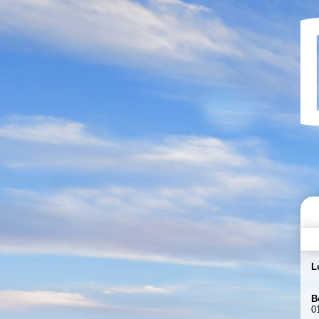
L
B
0