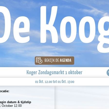
BEKIJK DE
AGENDA
Koger Zondagsmarkt 1 oktober
01 Oct. 12.00 tot 01 Oct. 17.00
ocatie:
egin datum & tijdstip
1 October 12.00