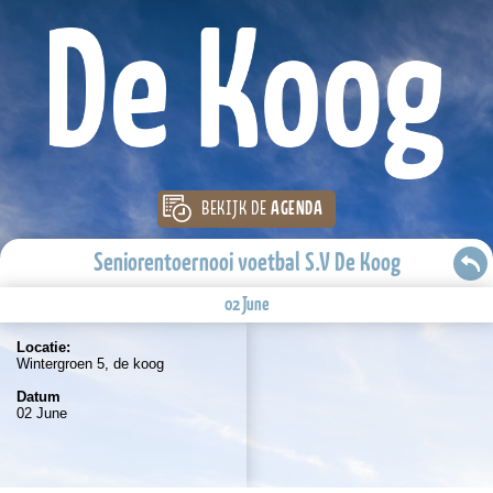
BEKIJK DE
AGENDA
Seniorentoernooi voetbal S.V De Koog
02 June
Locatie:
Wintergroen 5, de koog
Datum
02 June