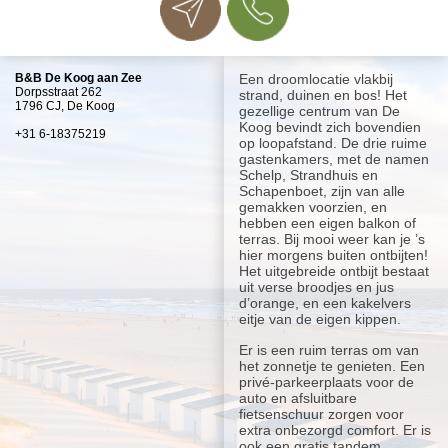
B&B De Koog aan Zee
Een droomlocatie vlakbij
Dorpsstraat 262
strand, duinen en bos! Het
1796 CJ, De Koog
gezellige centrum van De
Koog bevindt zich bovendien
+31 6-18375219
op loopafstand. De drie ruime
gastenkamers, met de namen
Schelp, Strandhuis en
Schapenboet, zijn van alle
gemakken voorzien, en
hebben een eigen balkon of
terras. Bij mooi weer kan je ’s
hier morgens buiten ontbijten!
Het uitgebreide ontbijt bestaat
uit verse broodjes en jus
d’orange, en een kakelvers
eitje van de eigen kippen.
Er is een ruim terras om van
het zonnetje te genieten. Een
privé-parkeerplaats voor de
auto en afsluitbare
fietsenschuur zorgen voor
extra onbezorgd comfort. Er is
ook een gratis tandem