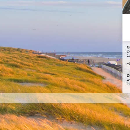
G
D
1
+
O
w
i