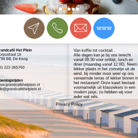
randcafé Het Plein
Van koffie tot cocktail..
orpsstraat 18
Alle dagen kan je bij ons terecht
796 BB, De Koog
vanaf 08.30 voor ontbijt, lunch en
diner (maandag vanaf 12.00). Neem
31 222-365760
lekker plaats in het zonnetje uit de
wind, bij minder mooi weer op ons
verwarmde terras of lekker binnen i
peningstijden
het restaurant! Onze kaart bestaat
ww.grandcafehetplein.nl
voornamelijk uit klassiekers in een
nfo@grandcafehetplein.nl
modern jasje, zo hebben wij voor
ieder wat wils.
Privacy Policy